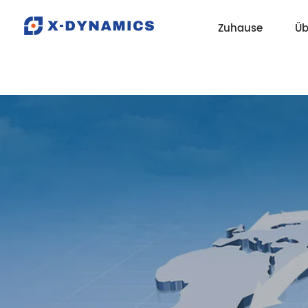
Zuhause
Üb