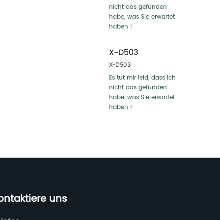
Genauigkeitsrate ≥ 98%

nicht das gefunden 
habe, was Sie erwartet 
--> Anpassbar an 
haben！
unterschiedliche 
Einbauhöhen

X-D503
Unterstützt 
Installationshöhen von 
X-D503
1,9 ~ 7,0 m und deckt 
Es tut mir leid, dass ich 
niedrige / hohe 
nicht das gefunden 
Installationsszenarien ab

habe, was Sie erwartet 
haben！
--> Drei 
Kommunikationsversionen
Optionale LoRaWAN®, 
4G- oder PoE-Versionen 
für unterschiedliche 
Netzwerkanforderungen

--> Integriertes 
ontaktiere uns
Management

Schnelle Integration von 
Cloud-Plattformen ohne 