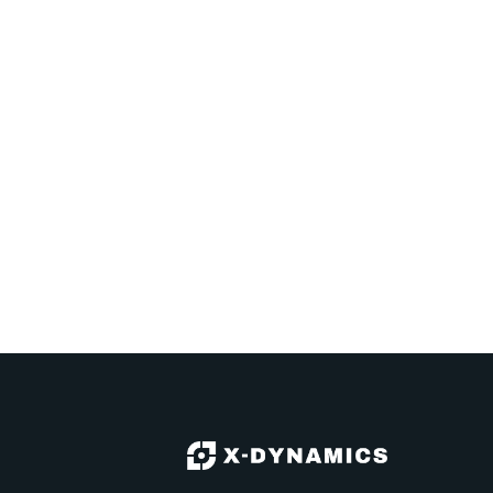
Maßstab zu erreichen

Anwendungsszenarien:

Erkennung von Hindernissen durch 
Roboter: Massageroboter