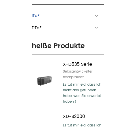
IToF
DToF
heiße Produkte
X-D535 Serie
Selbstentwickelter 
hochpräziser 
Kalibrierungs- und 
Es tut mir leid, dass ich 
Zählalgorithmus

nicht das gefunden 
Unterstützt Multi-Mode-
habe, was Sie erwartet 
Erkennung und -Zählung, 
haben！
einschließlich Personal, 
Erwachsener / Kind, 
XD-S2000
Herumlungern, Filtern 
usw., mit einer 
Es tut mir leid, dass ich 