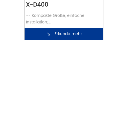
X-D400
-- Kompakte Größe, einfache 
Installation;

Miniaturmaße, ultraleichtes Gehäuse, 
Erkunde mehr
praktisch für flexiblen versteckten 
Einsatz

-- Hochpräzise RGB-D-Bildgebung

640 * 480 Tiefendaten + 1920 * 1080 
RGB-Daten

-- Starke Anpassungsfähigkeit an die 
Umwelt

Geeignet zum Erfassen von Objekten 
mit unterschiedlichen 
Reflexionsgraden

-- Massenproduktion

Beherrschung der wichtigsten 
Technologien für die 
Massenproduktion, um eine stabile 
Herstellung von Produkten in großem 